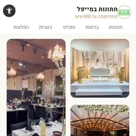
Ski
פתח ס
חתונות במייפל
t
conten
חתונות
בריתות
תפריט
כשרות
המלצות