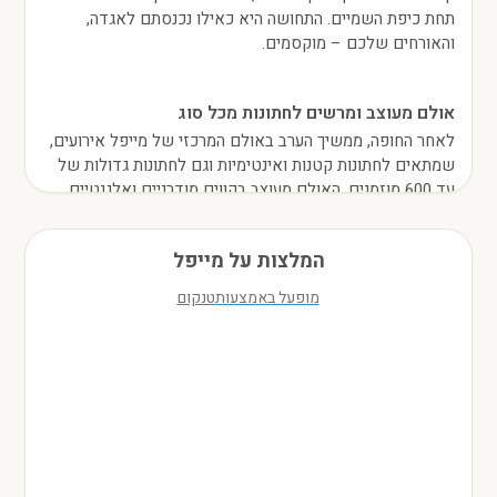
תחת כיפת השמיים. התחושה היא כאילו נכנסתם לאגדה,
והאורחים שלכם – מוקסמים.
אולם מעוצב ומרשים לחתונות מכל סוג
לאחר החופה, ממשיך הערב באולם המרכזי של מייפל אירועים,
שמתאים לחתונות קטנות ואינטימיות וגם לחתונות גדולות של
עד 600 מוזמנים. האולם מעוצב בקווים מודרניים ואלגנטיים,
עם תקרה גבוהה, ויטרינות גדולות שמכניסות את הטבע פנימה
ותאורה רכה שמוסיפה קסם לכל שולחן.
המלצות על מייפל
תפריט שף מותאם אישית – עם כשרות מהדרין
אחת הסיבות העיקריות לכך שחתונות במייפל זוכות לשבחים
היא האוכל. תפריט השף כולל מנות עילית שמתאימות לכל
טעם, והכל בכשרות מהדרין, כך שתוכלו לחגוג בידיעה שכל
האורחים שלכם מרוצים. כל מנה מתוכננת בקפידה – ממנות
פתיחה קלילות, דרך בשרים ותוספות מושקעות ועד קינוחים
מפנקים שמסיימים את הערב בטעם מתוק במיוחד.